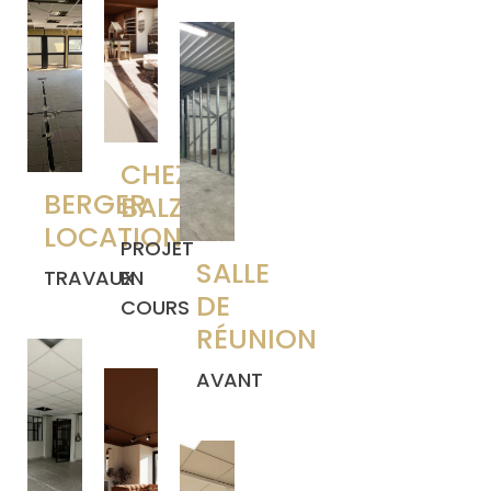
CHEZ
BERGER
BALZAC
LOCATION
PROJET
SALLE
TRAVAUX
EN
DE
COURS
RÉUNION
AVANT