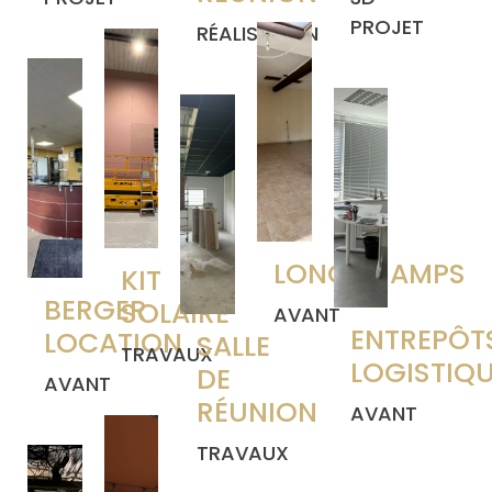
PROJET
RÉALISATION
LONGCHAMPS
KIT
BERGER
SOLAIRE
AVANT
ENTREPÔT
LOCATION
SALLE
TRAVAUX
LOGISTIQ
DE
AVANT
RÉUNION
AVANT
TRAVAUX