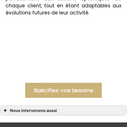
chaque client, tout en étant adaptables aux
évolutions futures de leur activité.
De la rénovation des revêtements de sol
et muraux à l’optimisation de l’éclairage
et de l’agencement, chaque aspect est
soigneusement planifié et exécuté pour
répondre aux besoins spécifiques des
clients.
Spécifiez vos besoins
Nous intervenons aussi
Aménagement commerce
Aménagement commerce La Baule
Aménagement commerce Nantes