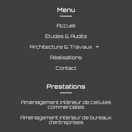
Aménagement commerce Orvault
Aménagement commerce Pornichet
Menu
Aménagement commerce Guérande
Aménagement commerce Saint-Herblain
Aménagement commerce Saint-Nazaire
Accueil
Aménagement commerce Saint-Sébastien-sur-Loire
Aménagement commerce Vertou
Aménagement commerce Basse-Goulaine
Études & Audits
Architecture & Travaux
Réalisations
Contact
Prestations
Aménagement intérieur de cellules
commerciales
Aménagement intérieur de bureaux
d’entreprises