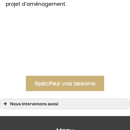
projet d’aménagement.
De la rénovation des revêtements de sol
et muraux à l’optimisation de l’éclairage
et de l’agencement, chaque aspect est
soigneusement planifié et exécuté pour
répondre aux besoins spécifiques des
clients.
Spécifiez vos besoins
Nous intervenons aussi
Aménagement commerce
Aménagement commerce La Baule
Aménagement commerce Nantes
Aménagement commerce Orvault
Aménagement commerce Pornichet