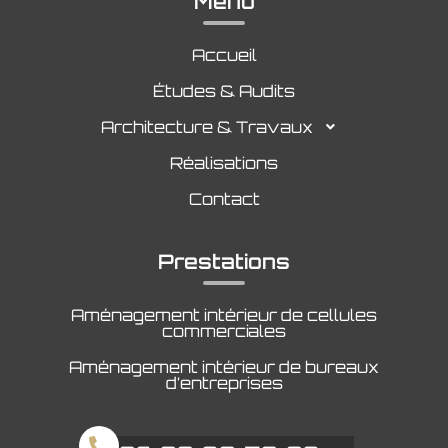
Menu
Aménagement commerce Guérande
Aménagement commerce Saint-Herblain
Aménagement commerce Saint-Nazaire
Accueil
Aménagement commerce Saint-Sébastien-sur-Loire
Aménagement commerce Vertou
Aménagement commerce Basse-Goulaine
Études & Audits
Architecture & Travaux
Réalisations
Contact
Prestations
Aménagement intérieur de cellules
commerciales
Aménagement intérieur de bureaux
d’entreprises